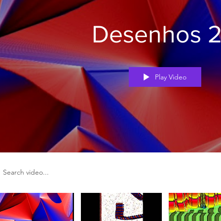
Desenhos 
Play Video
rch videos