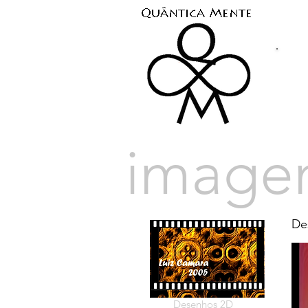
image
De
Desenhos 2D